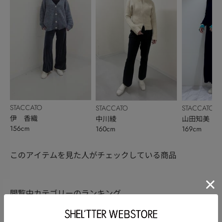
STACCATO
STACCATO
STACCATO
伊 香織
中川綾
山田知美
156cm
160cm
169cm
このアイテムを見た人がチェックしている商品
閲覧中カテゴリーのランキング