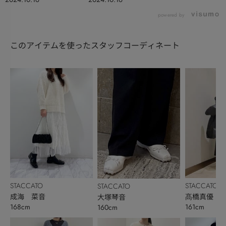
powered by
このアイテムを使ったスタッフコーディネート
STACCATO
STACCATO
STACCATO
成海 菜音
髙橋真優
大塚琴音
168cm
161cm
160cm