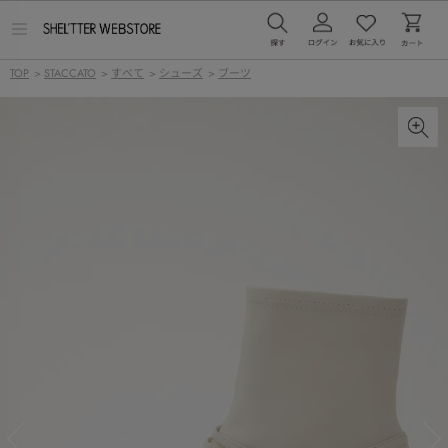
メ
ニ
ュ
TOP
>
STACCATO
>
すべて
>
シューズ
>
ブーツ
ー
を
開
く