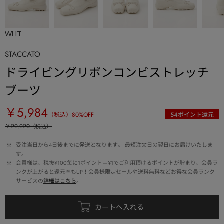
WHT
STACCATO
ドライビングリボンコンビストレッチ
ブーツ
￥5,984
（税込）
80
%OFF
54
ポイント還元
￥29,920
（税込）
 ※ 
受注当日から4日後までに発送となります。 最短注文日の翌日にお届けいたしま
す。
 ※ 
会員様は、税抜¥100毎に1ポイント＝¥1でご利用頂けるポイントが貯まり、会員ラ
ンクが上がると還元率もUP！会員様限定セールや送料無料などお得な会員ランク
サービスの
詳細はこちら
。