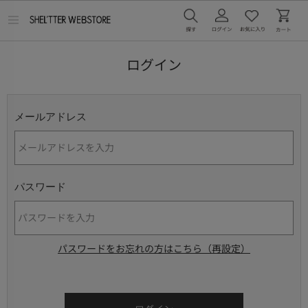
メ
ニ
ュ
ー
ログイン
を
開
く
メールアドレス
パスワード
パスワードをお忘れの方はこちら（再設定）