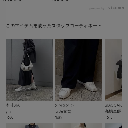
powered by
このアイテムを使ったスタッフコーディネート
本社STAFF
STACCATO
STACCATO
yini
髙橋真優
大塚琴音
167cm
161cm
160cm