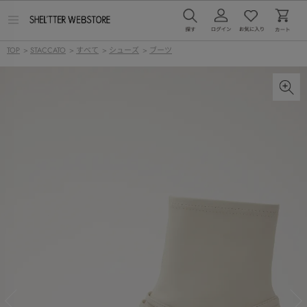
メ
ニ
ュ
TOP
>
STACCATO
>
すべて
>
シューズ
>
ブーツ
ー
を
開
く