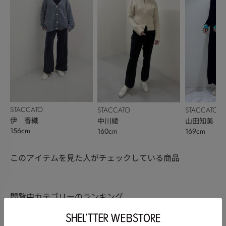
STACCATO
STACCATO
STACCATO
伊 香織
中川綾
山田知美
156cm
160cm
169cm
このアイテムを見た人がチェックしている商品
閲覧中カテゴリーのランキング