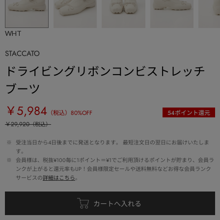
WHT
STACCATO
ドライビングリボンコンビストレッチ
ブーツ
￥5,984
（税込）
80
%OFF
54
ポイント還元
￥29,920
（税込）
 ※ 
受注当日から4日後までに発送となります。 最短注文日の翌日にお届けいたしま
す。
 ※ 
会員様は、税抜¥100毎に1ポイント＝¥1でご利用頂けるポイントが貯まり、会員ラ
ンクが上がると還元率もUP！会員様限定セールや送料無料などお得な会員ランク
サービスの
詳細はこちら
。