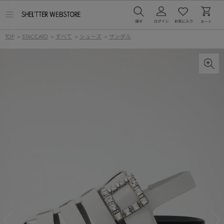
メ
ニ
ュ
TOP
>
STACCATO
>
すべて
>
シューズ
>
サンダル
ー
を
開
く