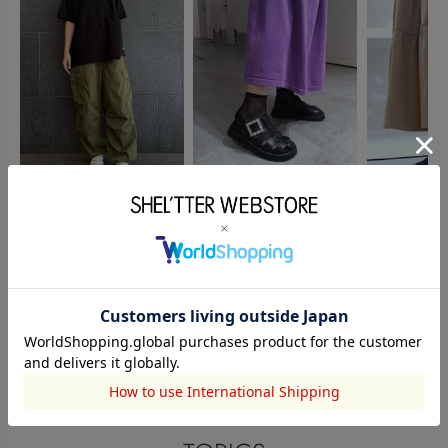
STACCATO
STACCATO
STACCATO
大谷澪
竹下桃子
竹下桃子
163cm
160cm
160cm
このアイテムを見た人がチェックしている商品
閲覧中カテゴリーのランキング