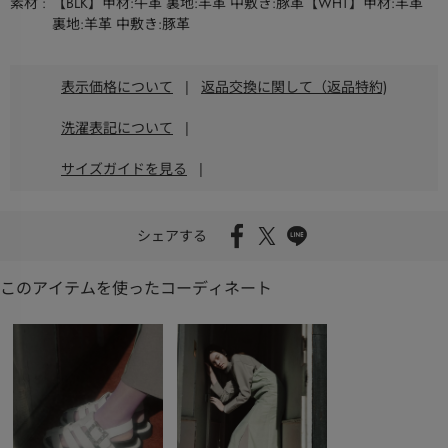
素材
【BLK】甲材:牛革 裏地:羊革 中敷き:豚革【WHT】甲材:羊革
裏地:羊革 中敷き:豚革
表示価格について
|
返品交換に関して（返品特約)
洗濯表記について
|
サイズガイドを見る
|
シェアする
このアイテムを使ったコーディネート