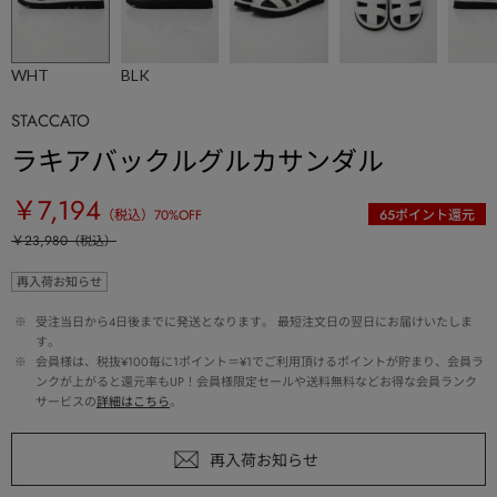
WHT
BLK
STACCATO
ラキアバックルグルカサンダル
￥7,194
（税込）
70
%OFF
65
ポイント還元
￥23,980
（税込）
再入荷お知らせ
 ※ 
受注当日から4日後までに発送となります。 最短注文日の翌日にお届けいたしま
す。
 ※ 
会員様は、税抜¥100毎に1ポイント＝¥1でご利用頂けるポイントが貯まり、会員ラ
ンクが上がると還元率もUP！会員様限定セールや送料無料などお得な会員ランク
サービスの
詳細はこちら
。