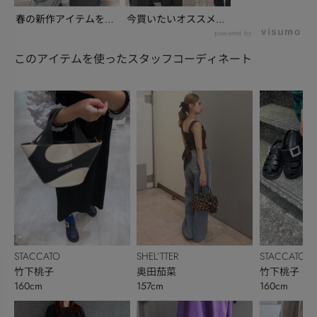
春の新作アイテムを、
今買いたいオススメ冬
銀座三越店からご紹
アイテムから、春の
powered by
介...
新...
このアイテムを使ったスタッフコーディネート
STACCATO
SHEL’TTER
STACCATO
竹下桃子
奥田茄菜
竹下桃子
160cm
157cm
160cm