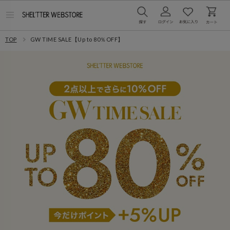
メ
ニ
ュ
TOP
GW TIME SALE【Up to 80％OFF】
ー
を
開
く