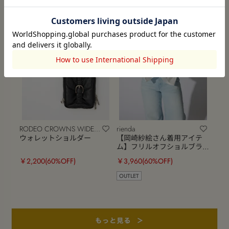
RODEO CROWNS WIDE
rienda
BOWL
ウォレットショルダー
【岡崎紗絵さん着用アイテ
ム】フリルオフショルブラ
ウス
￥2,200
(60%OFF)
￥3,960
(60%OFF)
OUTLET