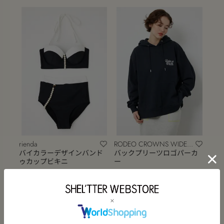
rienda
RODEO CROWNS WIDE
BOWL
バイカラーデザインバンド
バックプリーツロゴパーカ
ゥカップビキニ
ー
￥9,350
(50%OFF)
￥3,300
(50%OFF)
タイムセール