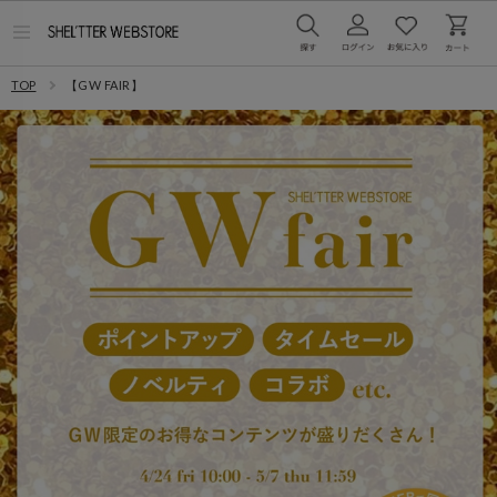
メ
ニ
ュ
TOP
【GW FAIR】
ー
を
開
く