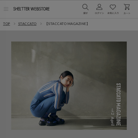
メ
ニ
ュ
TOP
STACCATO
【STACCATO MAGAZINE】
ー
を
開
く