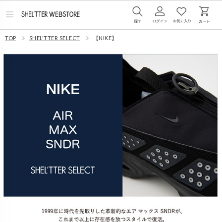
メ
ニ
ュ
TOP
SHEL'TTER SELECT
【NIKE】
ー
を
開
く