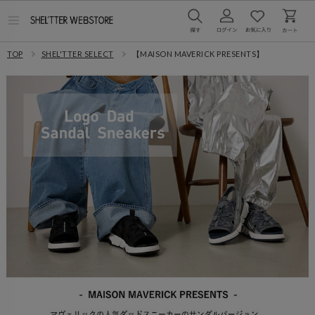
メ
ニ
ュ
TOP
SHEL'TTER SELECT
【MAISON MAVERICK PRESENTS】
ー
を
開
く