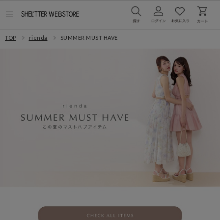
メ
ニ
ュ
TOP
rienda
SUMMER MUST HAVE
ー
を
開
く