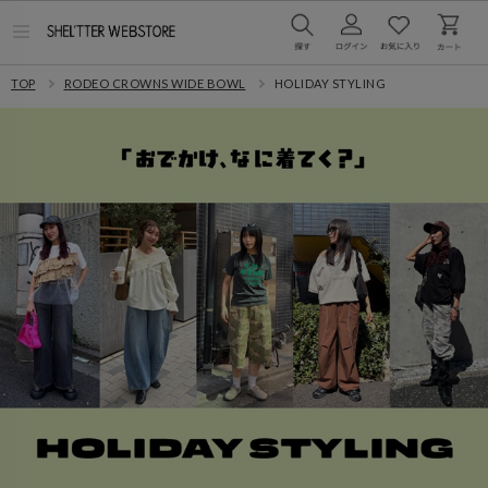
メ
ニ
ュ
TOP
RODEO CROWNS WIDE BOWL
HOLIDAY STYLING
ー
を
開
く