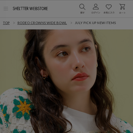
メ
ニ
ュ
TOP
RODEO CROWNS WIDE BOWL
JULY PICK UP NEW ITEMS
ー
を
開
く