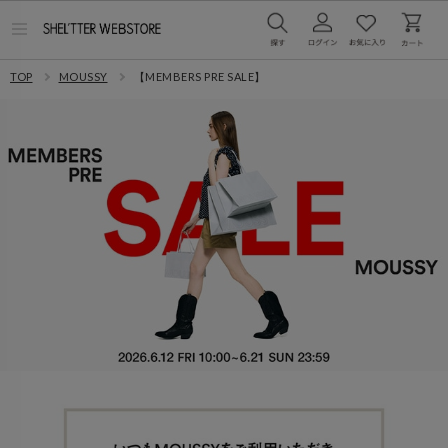
メ
ニ
ュ
TOP
MOUSSY
【MEMBERS PRE SALE】
ー
を
開
く