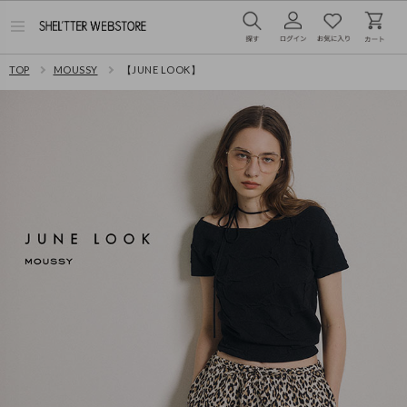
メ
ニ
ュ
TOP
MOUSSY
【JUNE LOOK】
ー
を
開
く