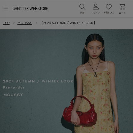
メ
ニ
ュ
TOP
MOUSSY
【2024 AUTUMN / WINTER LOOK】
ー
を
開
く