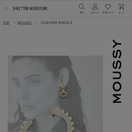
メ
ニ
ュ
TOP
MOUSSY
【2023 PRE SPRING】
ー
を
開
く