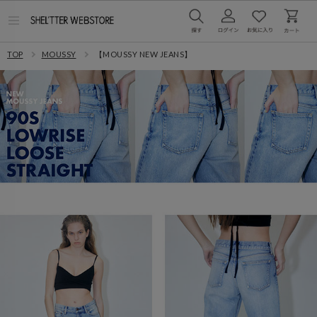
メ
ニ
ュ
TOP
MOUSSY
【MOUSSY NEW JEANS】
ー
を
開
く