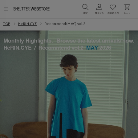
メ
ニ
ュ
TOP
HeRIN.CYE
Recommend(MAY) vol.2
ー
を
開
く