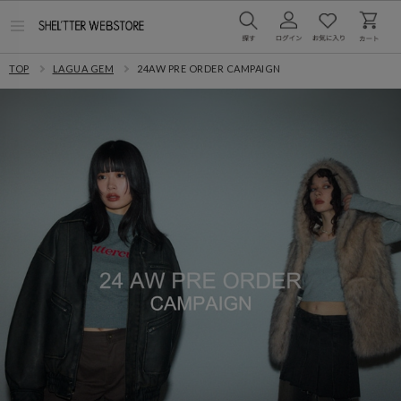
メ
ニ
ュ
TOP
LAGUA GEM
24AW PRE ORDER CAMPAIGN
ー
を
開
く