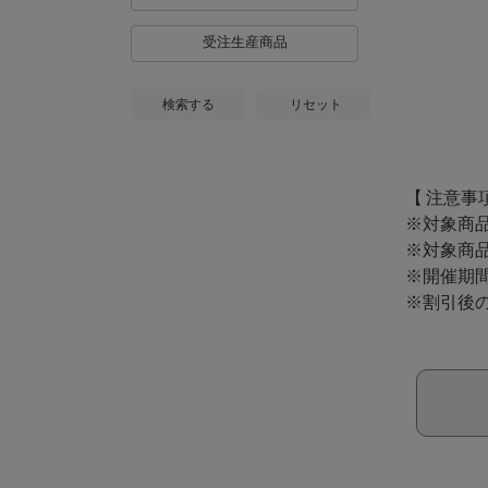
受注生産商品
検索する
リセット
【 注意事
※対象商
※対象商
※開催期
※割引後の