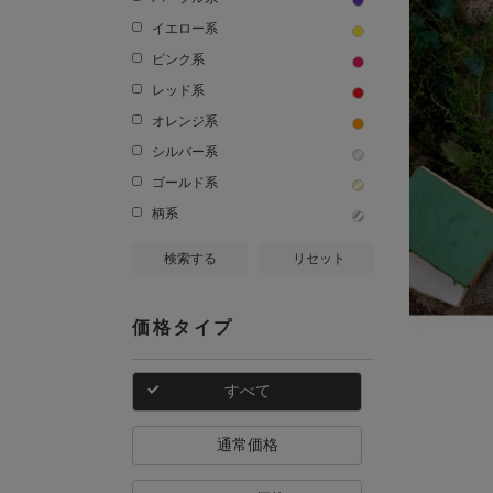
イエロー系
ピンク系
レッド系
オレンジ系
シルバー系
ゴールド系
柄系
検索する
リセット
価格タイプ
すべて
通常価格