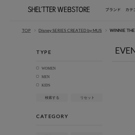
ブランド
カテ
TOP
Disney SERIES CREATED by MUS
WINNIE TH
EVE
TYPE
WOMEN
MEN
KIDS
検索する
リセット
CATEGORY