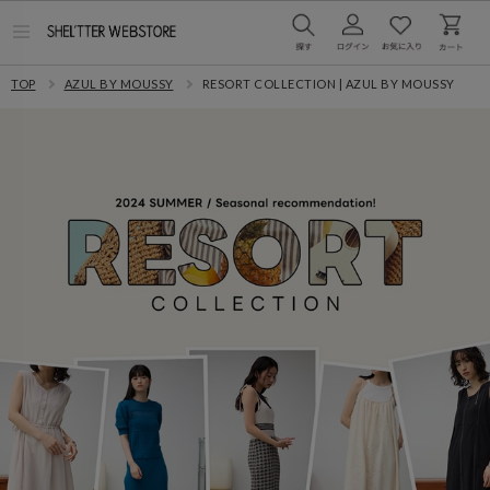
メ
ニ
ュ
TOP
AZUL BY MOUSSY
RESORT COLLECTION | AZUL BY MOUSSY
ー
を
開
く