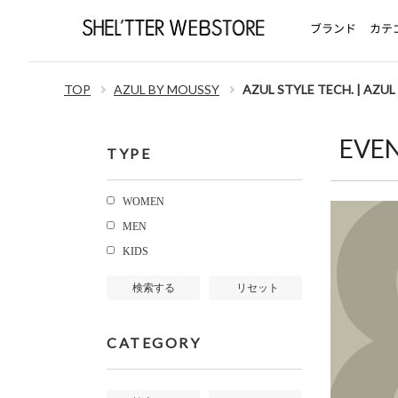
ブランド
カテ
TOP
AZUL BY MOUSSY
AZUL STYLE TECH. | AZU
EVE
TYPE
WOMEN
MEN
KIDS
検索する
リセット
CATEGORY