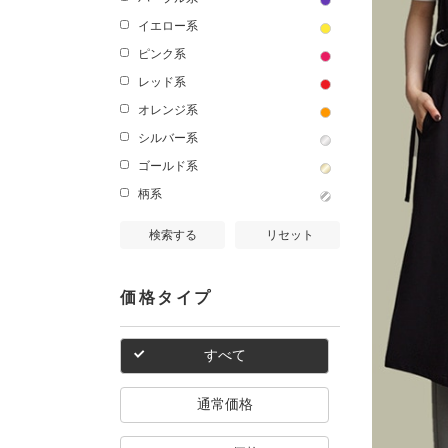
イエロー系
ピンク系
レッド系
オレンジ系
シルバー系
ゴールド系
柄系
検索する
リセット
価格タイプ
すべて
通常価格