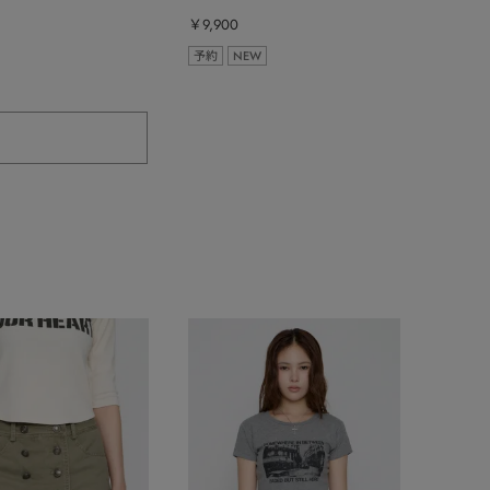
ム
￥9,900
予約
NEW