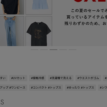
やすい
#UVカット
#接触冷感
#洗濯機で洗える
#ウエストがゴム
アップ #ワンピース
#コンパクト #トップス
#ゆったり #トップス
#シ
CS