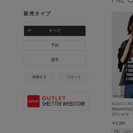
販売タイプ
すべて
予約
通常
検索する
リセット
RODEO CR
BOWL
(PEANUT
グTシャツ
￥5,280
予約
NEW