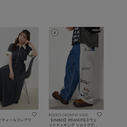
4
RODEO CROWNS WIDE
ィティールフレアワ
BOWL
【UNISEX】(PEANUTS)スウェ
ットドッキング リメイクデニ