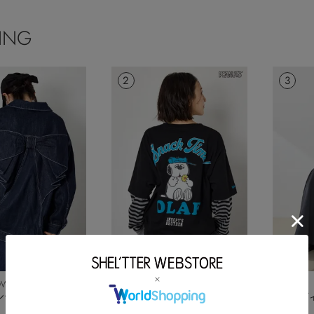
ING
2
3
OWNS WIDE
RODEO CROWNS WIDE
rienda
ンデニムジャケッ
BOWL
【UNISEX】(PEANUTS)フェイ
バストデ
クレイヤードロングTシャツ
ンピース