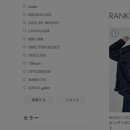
rienda
RANK
RIENDA GOLF
AZUL BY MOUSSY
LAGUA GEM
1
RIM.ARK
SHEL’TTER SELECT
STACCATO
73Hours
STYLEMIXER
HeRIN.CYE
LOVUS gallery
検索する
リセット
RODEO CR
カラー
BOWL
ビッグリボ
ト