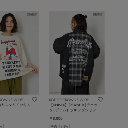
ROWNS WIDE
RODEO CROWNS WIDE
TS)カスタムドッキン
BOWL
【UNISEX】(PEANUTS)チェッ
ク×デニムドッキングシャツ
￥8,800
W
予約
NEW