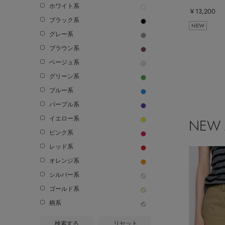
ホワイト系
￥13,200
ブラック系
NEW
グレー系
ブラウン系
ベージュ系
グリーン系
ブルー系
パープル系
イエロー系
NEW 
ピンク系
レッド系
オレンジ系
シルバー系
ゴールド系
柄系
検索する
リセット