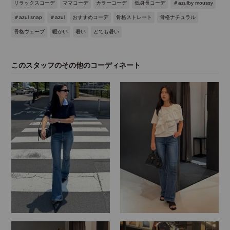
リラックスコーデ
ママコーデ
カラーコーデ
低身長コーデ
＃azulby moussy
＃azul snap
＃azul
おすすめコーデ
骨格ストレート
骨格ナチュラル
骨格ウェーブ
暖かい
暑い
とても暑い
このスタッフのその他のコーディネート