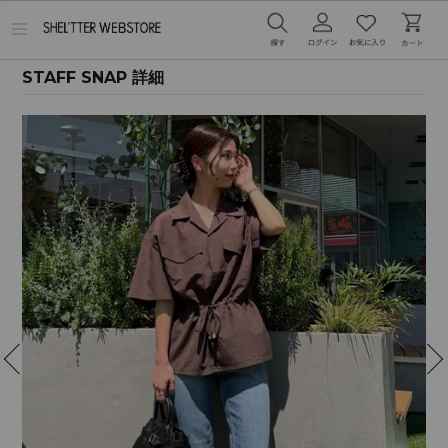
メ
ニ
ュ
ー
STAFF SNAP 詳細
を
開
く