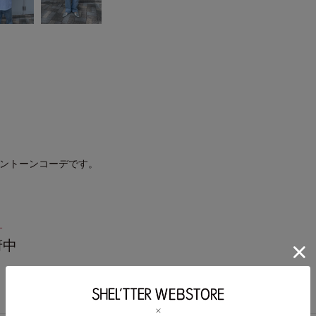
ワントーンコーデです。
L
府中