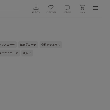
ックスコーデ
低身長コーデ
骨格ナチュラル
＃デニムコーデ
暖かい