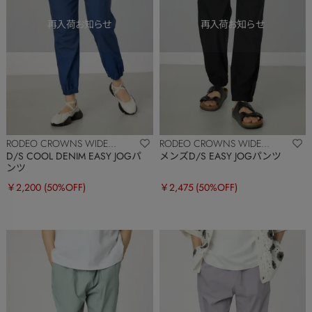
RODEO CROWNS WIDE
RODEO CROWNS WIDE
BOWL
BOWL
D/S COOL DENIM EASY JOGパ
メンズD/S EASY JOGパンツ
ンツ
￥2,200
(50%OFF)
￥2,475
(50%OFF)