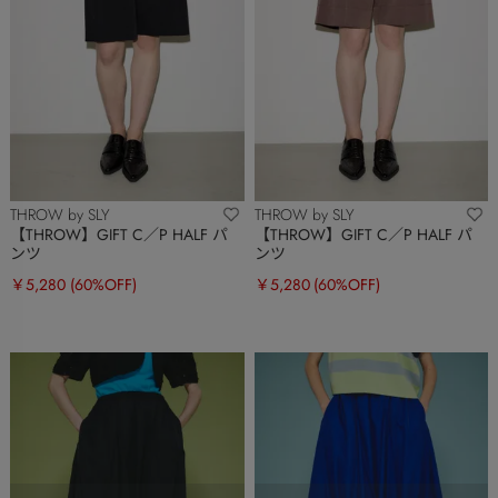
THROW by SLY
THROW by SLY
【THROW】GIFT C／P HALF パ
【THROW】GIFT C／P HALF パ
ンツ
ンツ
￥5,280
(60%OFF)
￥5,280
(60%OFF)