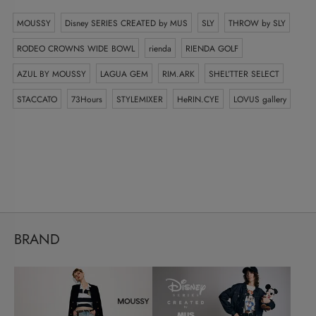
MOUSSY
Disney SERIES CREATED by MUS
SLY
THROW by SLY
RODEO CROWNS WIDE BOWL
rienda
RIENDA GOLF
AZUL BY MOUSSY
LAGUA GEM
RIM.ARK
SHEL’TTER SELECT
STACCATO
73Hours
STYLEMIXER
HeRIN.CYE
LOVUS gallery
BRAND