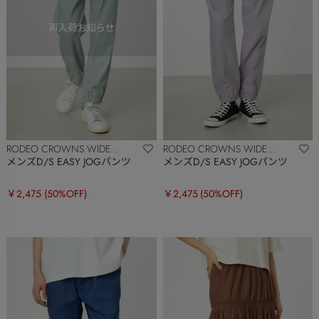
RODEO CROWNS WIDE
RODEO CROWNS WIDE
BOWL
BOWL
メンズD/S EASY JOGパンツ
メンズD/S EASY JOGパンツ
￥2,475
(50%OFF)
￥2,475
(50%OFF)