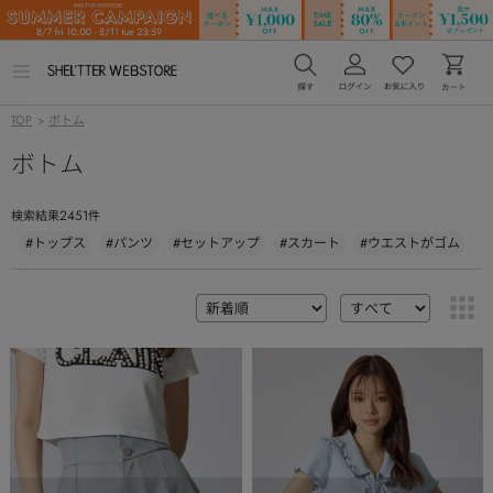
メ
ニ
ュ
TOP
>
ボトム
ー
を
ボトム
開
く
2451
検索結果
件
#トップス
#パンツ
#セットアップ
#スカート
#ウエストがゴム