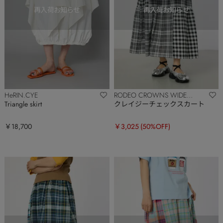
HeRIN.CYE
RODEO CROWNS WIDE
BOWL
Triangle skirt
クレイジーチェックスカート
￥18,700
￥3,025
(50%OFF)