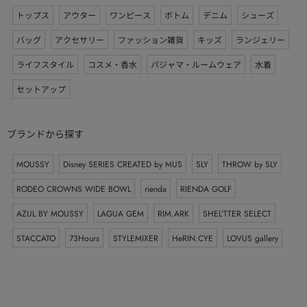
トップス
アウター
ワンピース
ボトム
デニム
シューズ
バッグ
アクセサリー
ファッション雑貨
キッズ
ランジェリー
ライフスタイル
コスメ・香水
パジャマ・ルームウェア
水着
セットアップ
ブランドから探す
MOUSSY
Disney SERIES CREATED by MUS
SLY
THROW by SLY
RODEO CROWNS WIDE BOWL
rienda
RIENDA GOLF
AZUL BY MOUSSY
LAGUA GEM
RIM.ARK
SHEL’TTER SELECT
STACCATO
73Hours
STYLEMIXER
HeRIN.CYE
LOVUS gallery