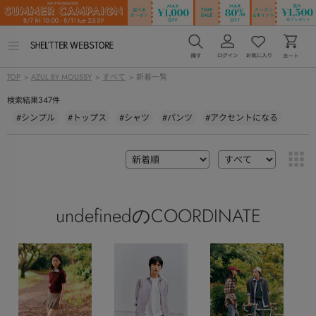
メ
ニ
ュ
TOP
>
AZUL BY MOUSSY
>
すべて
> 新着一覧
ー
を
347
検索結果
件
開
く
#シンプル
#トップス
#シャツ
#パンツ
#アクセントになる
undefinedのCOORDINATE