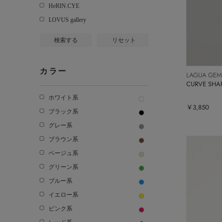
HeRIN.CYE
LOVUS gallery
検索する
リセット
カラー
LAGUA GEM
CURVE SH
ホワイト系
￥3,850
ブラック系
グレー系
ブラウン系
ベージュ系
グリーン系
ブルー系
イエロー系
ピンク系