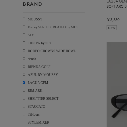
LAGUA GEM
BRAND
SOFT AR
￥3,850
MOUSSY
Disney SERIES CREATED by MUS
NEW
SLY
THROW by SLY
RODEO CROWNS WIDE BOWL
rienda
RIENDA GOLF
AZUL BY MOUSSY
LAGUA GEM
RIM.ARK
SHEL’TTER SELECT
STACCATO
73Hours
STYLEMIXER