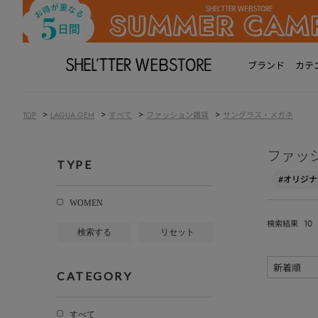
ブランド
カテ
>
>
>
>
TOP
LAGUA GEM
すべて
ファッション雑貨
サングラス・メガネ
ファッ
TYPE
#オリジナ
WOMEN
10
検索結果
検索する
リセット
CATEGORY
すべて