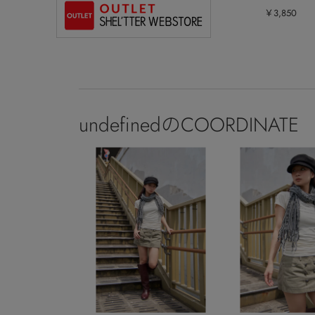
￥3,850
undefinedのCOORDINATE