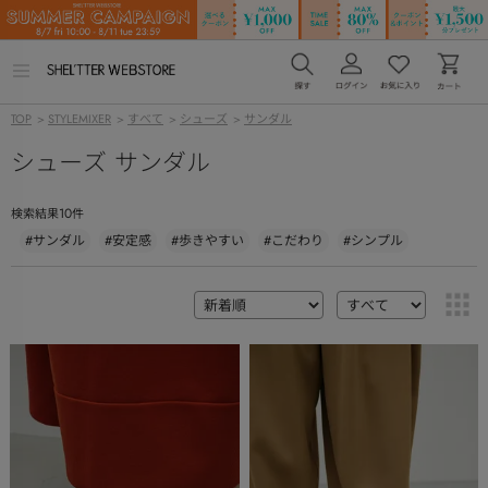
メ
ニ
ュ
TOP
>
STYLEMIXER
>
すべて
>
シューズ
>
サンダル
ー
を
シューズ サンダル
開
く
10
検索結果
件
#サンダル
#安定感
#歩きやすい
#こだわり
#シンプル