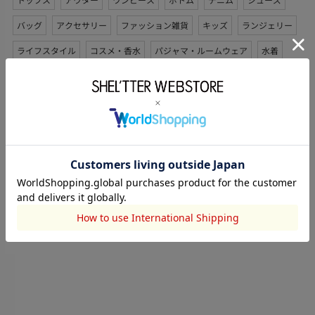
トップス
アウター
ワンピース
ボトム
デニム
シューズ
バッグ
アクセサリー
ファッション雑貨
キッズ
ランジェリー
ライフスタイル
コスメ・香水
パジャマ・ルームウェア
水着
セットアップ
その他ブランドのシューズ サンダルから探す
MOUSSY
Disney SERIES CREATED by MUS
SLY
THROW by SLY
RODEO CROWNS WIDE BOWL
rienda
RIENDA GOLF
AZUL BY MOUSSY
LAGUA GEM
RIM.ARK
SHEL’TTER SELECT
STACCATO
73Hours
STYLEMIXER
HeRIN.CYE
LOVUS gallery