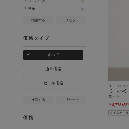
ゴールド系
柄系
検索する
リセット
価格タイプ
すべて
通常価格
セール価格
THROW by S
【THROW】M
カート
検索する
リセット
￥5,775
(65
タイムセール
価格