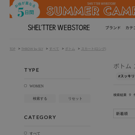
ブランド
カテ
>
>
>
>
TOP
THROW by SLY
すべて
ボトム
スカート(ロング)
ボトム 
TYPE
#スッキリ
WOMEN
9
検索結果
検索する
リセット
CATEGORY
すべて