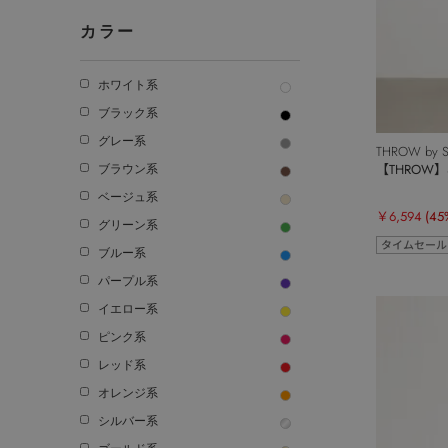
カラー
ホワイト系
ブラック系
グレー系
THROW by S
【THROW】S
ブラウン系
ベージュ系
￥6,594
(45
グリーン系
タイムセール
ブルー系
パープル系
イエロー系
ピンク系
レッド系
オレンジ系
シルバー系