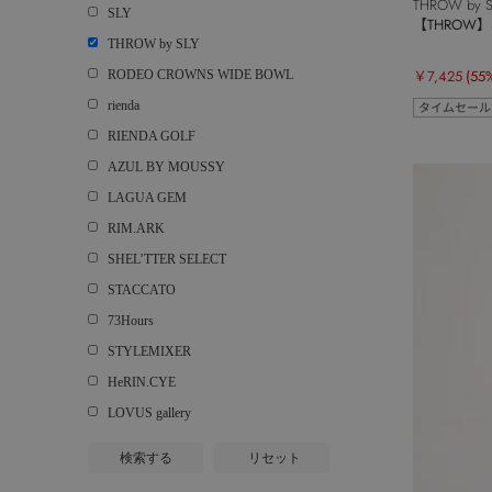
THROW by S
SLY
【THROW】S
THROW by SLY
￥7,425
(55
RODEO CROWNS WIDE BOWL
rienda
タイムセール
RIENDA GOLF
AZUL BY MOUSSY
LAGUA GEM
RIM.ARK
SHEL’TTER SELECT
STACCATO
73Hours
STYLEMIXER
HeRIN.CYE
LOVUS gallery
検索する
リセット