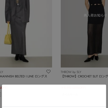
LY
THROW by SLY
ANNISH BELTED I LINE ロングス
【THROW】CROCHET SLIT ロ
%OFF)
￥8,992
(25%OFF)
タイムセール