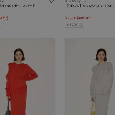
LY
THROW by SLY
HRINK SHEER スカート
【THROW】BIG SHAGGY I LIN
%OFF)
￥7,260
(45%OFF)
タイムセール