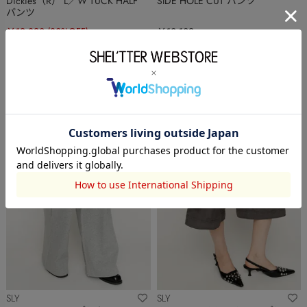
Dickies（R） L／W TUCK HALF
SIDE HOLE CUT パンツ
パンツ
￥12,320
(30%OFF)
￥10,109
SLY
SLY