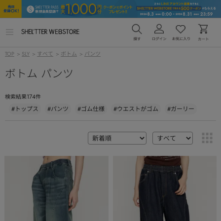
メ
ニ
ュ
TOP
>
SLY
>
すべて
>
ボトム
>
パンツ
ー
を
ボトム パンツ
開
く
174
検索結果
件
#トップス
#パンツ
#ゴム仕様
#ウエストがゴム
#ガーリー