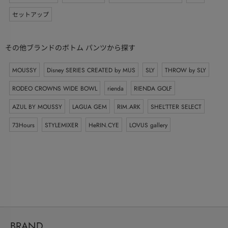
セットアップ
その他ブランドのボトム パンツから探す
MOUSSY
Disney SERIES CREATED by MUS
SLY
THROW by SLY
RODEO CROWNS WIDE BOWL
rienda
RIENDA GOLF
AZUL BY MOUSSY
LAGUA GEM
RIM.ARK
SHEL’TTER SELECT
73Hours
STYLEMIXER
HeRIN.CYE
LOVUS gallery
BRAND