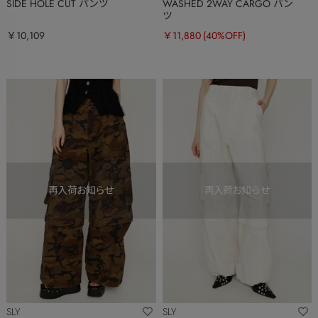
SIDE HOLE CUT パンツ
WASHED 2WAY CARGO パン
ツ
￥10,109
￥11,880
(40%OFF)
SLY
SLY