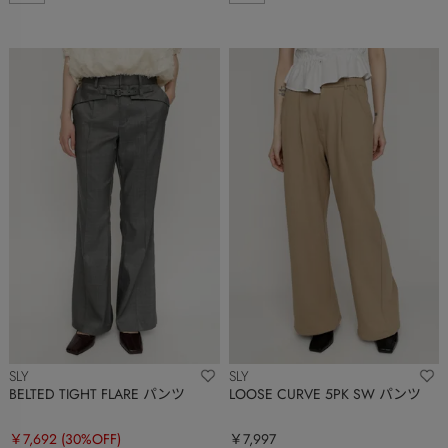
SLY
SLY
BELTED TIGHT FLARE パンツ
LOOSE CURVE 5PK SW パンツ
￥7,692
(30%OFF)
￥7,997