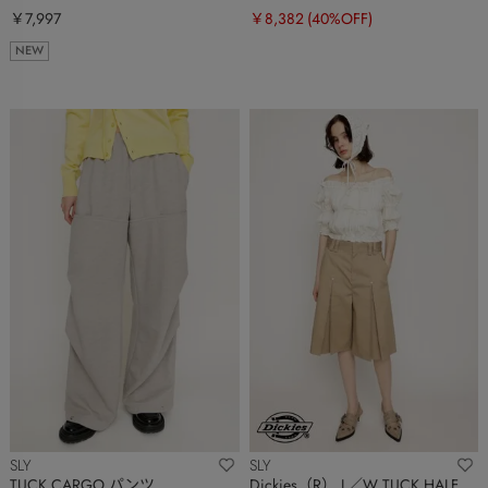
￥7,997
￥8,382
(40%OFF)
NEW
SLY
SLY
TUCK CARGO パンツ
Dickies（R） L／W TUCK HALF