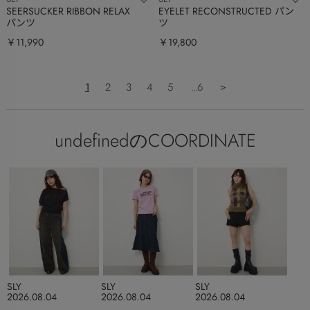
SEERSUCKER RIBBON RELAX
EYELET RECONSTRUCTED パン
パンツ
ツ
￥11,990
￥19,800
1
2
3
4
5
...6
＞
undefinedのCOORDINATE
SLY
SLY
SLY
2026.08.04
2026.08.04
2026.08.04