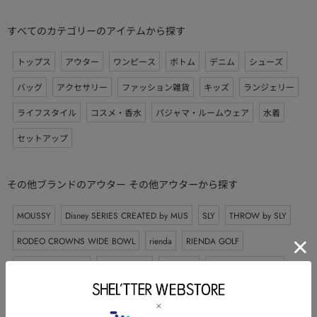
すべてのカテゴリーのアイテムから探す
トップス
アウター
ワンピース
ボトム
デニム
シューズ
バッグ
アクセサリー
ファッション雑貨
キッズ
ランジェリー
ライフスタイル
コスメ・香水
パジャマ・ルームウェア
水着
セットアップ
その他ブランドのアウター その他アウターから探す
MOUSSY
Disney SERIES CREATED by MUS
SLY
THROW by SLY
RODEO CROWNS WIDE BOWL
rienda
RIENDA GOLF
AZUL BY MOUSSY
LAGUA GEM
RIM.ARK
SHEL’TTER SELECT
73Hours
STYLEMIXER
HeRIN.CYE
LOVUS gallery