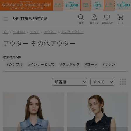
メ
ニ
ュ
TOP
>
MOUSSY
>
すべて
>
アウター
>
その他アウター
ー
を
アウター その他アウター
開
く
5
検索結果
件
#シンプル
#インナーとして
#クラシック
#コート
#サテン