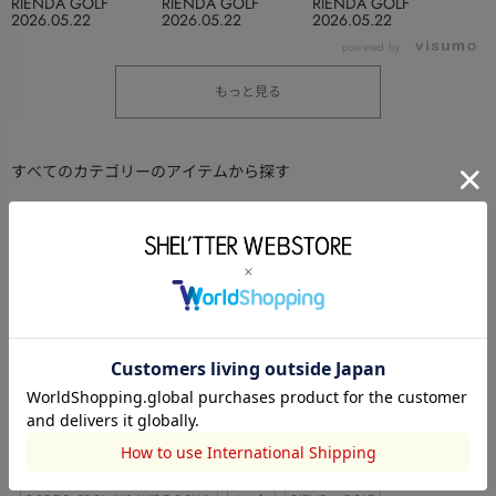
RIENDA GOLF
RIENDA GOLF
RIENDA GOLF
2026.05.22
2026.05.22
2026.05.22
powered by
もっと見る
すべてのカテゴリーのアイテムから探す
トップス
アウター
ワンピース
ボトム
デニム
シューズ
バッグ
アクセサリー
ファッション雑貨
キッズ
ランジェリー
ライフスタイル
コスメ・香水
パジャマ・ルームウェア
水着
セットアップ
その他ブランドのトップス Tシャツ・カットソー(半袖)から探す
MOUSSY
Disney SERIES CREATED by MUS
SLY
THROW by SLY