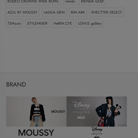
RODEO CROWNS WIDE BOWL
rienda
RIENDA GOLF
AZUL BY MOUSSY
LAGUA GEM
RIM.ARK
SHEL’TTER SELECT
73Hours
STYLEMIXER
HeRIN.CYE
LOVUS gallery
BRAND