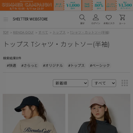
メ
ニ
ュ
TOP
>
RIENDA GOLF
>
すべて
>
トップス
>
Tシャツ・カットソー(半袖)
ー
を
トップス Tシャツ・カットソー(半袖)
開
く
8
検索結果
件
#快適
#さらっと
#オリジナル
#トップス
#ベーシック