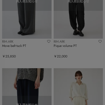
RIM.ARK
RIM.ARK
Move belt tuck PT
Pique volume PT
￥25,850
￥22,000