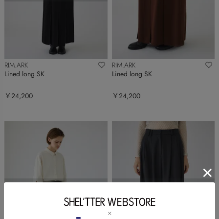
RIM.ARK
RIM.ARK
Lined long SK
Lined long SK
￥24,200
￥24,200