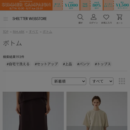
メ
ニ
ュ
TOP
>
RIM.ARK
>
すべて
>
ボトム
ー
を
ボトム
開
く
193
検索結果
件
#自宅で洗える
#セットアップ
#上品
#パンツ
#トップス