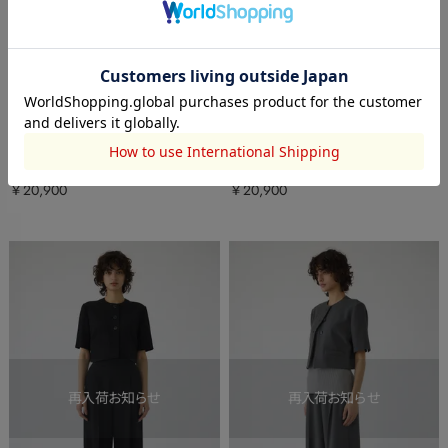
RIM.ARK
RIM.ARK
W tuck wide slacks
W tuck wide slacks
￥20,900
￥20,900