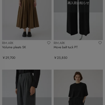
RIM.ARK
RIM.ARK
Volume pleats SK
Move belt tuck PT
￥29,700
￥25,850