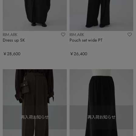
RIM.ARK
RIM.ARK
Dress up SK
Pouch set wide PT
￥28,600
￥26,400