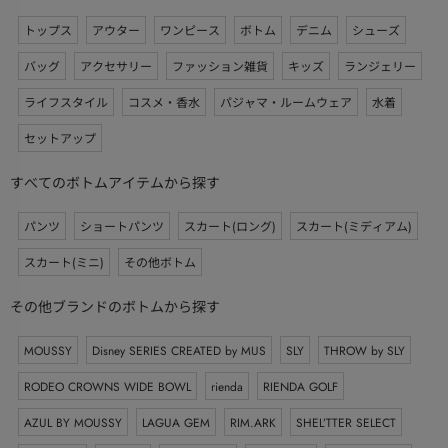
トップス
アウター
ワンピース
ボトム
デニム
シューズ
バッグ
アクセサリー
ファッション雑貨
キッズ
ランジェリー
ライフスタイル
コスメ・香水
パジャマ・ルームウェア
水着
セットアップ
すべてのボトムアイテムから探す
パンツ
ショートパンツ
スカート(ロング)
スカート(ミディアム)
スカート(ミニ)
その他ボトム
その他ブランドのボトムから探す
MOUSSY
Disney SERIES CREATED by MUS
SLY
THROW by SLY
RODEO CROWNS WIDE BOWL
rienda
RIENDA GOLF
AZUL BY MOUSSY
LAGUA GEM
RIM.ARK
SHEL’TTER SELECT