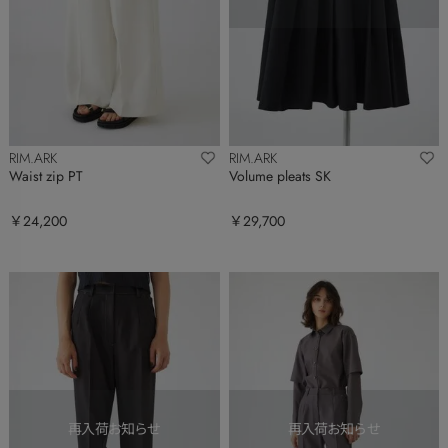
RIM.ARK
RIM.ARK
Waist zip PT
Volume pleats SK
￥24,200
￥29,700