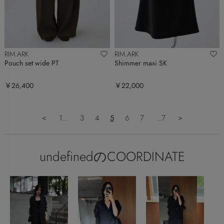
RIM.ARK
RIM.ARK
Pouch set wide PT
Shimmer maxi SK
￥26,400
￥22,000
＜
1...
3
4
5
6
7
...7
＞
undefinedのCOORDINATE