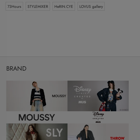
73Hours
STYLEMIXER
HeRIN.CYE
LOVUS gallery
BRAND