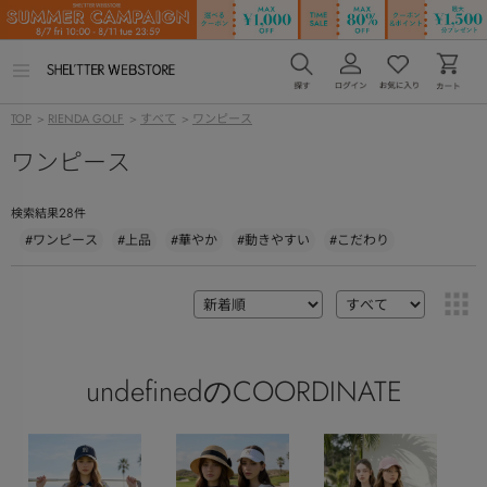
メ
ニ
ュ
TOP
>
RIENDA GOLF
>
すべて
>
ワンピース
ー
を
ワンピース
開
く
28
検索結果
件
#ワンピース
#上品
#華やか
#動きやすい
#こだわり
undefinedのCOORDINATE