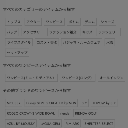
すべてのカテゴリーのアイテムから探す
トップス
アウター
ワンピース
ボトム
デニム
シューズ
バッグ
アクセサリー
ファッション雑貨
キッズ
ランジェリー
ライフスタイル
コスメ・香水
パジャマ・ルームウェア
水着
セットアップ
すべてのワンピースアイテムから探す
ワンピース(ミニ・ミディアム）
ワンピース(ロング）
オールインワン
その他ブランドのワンピースから探す
MOUSSY
Disney SERIES CREATED by MUS
SLY
THROW by SLY
RODEO CROWNS WIDE BOWL
rienda
RIENDA GOLF
AZUL BY MOUSSY
LAGUA GEM
RIM.ARK
SHEL’TTER SELECT