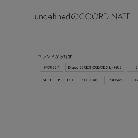
undefinedのCOORDINATE
ブランドから探す
MOUSSY
Disney SERIES CREATED by MUS
S
SHEL’TTER SELECT
STACCATO
73Hours
ST