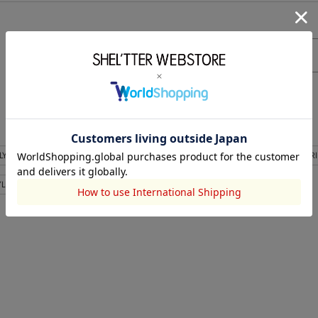
もっと見る
LY
THROW by SLY
RODEO CROWNS WIDE BOWL
rienda
R
YLEMIXER
HeRIN.CYE
LOVUS gallery