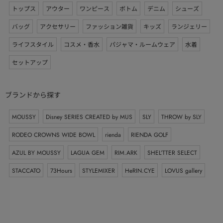
トップス
アウター
ワンピース
ボトム
デニム
シューズ
バッグ
アクセサリー
ファッション雑貨
キッズ
ランジェリー
ライフスタイル
コスメ・香水
パジャマ・ルームウェア
水着
セットアップ
ブランドから探す
MOUSSY
Disney SERIES CREATED by MUS
SLY
THROW by SLY
RODEO CROWNS WIDE BOWL
rienda
RIENDA GOLF
AZUL BY MOUSSY
LAGUA GEM
RIM.ARK
SHEL’TTER SELECT
STACCATO
73Hours
STYLEMIXER
HeRIN.CYE
LOVUS gallery