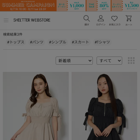
メ
ニ
ュ
3
検索結果
件
ー
を
#トップス
#パンツ
#シンプル
#スカート
#Tシャツ
開
く