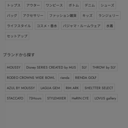
トップス
アウター
ワンピース
ボトム
デニム
シューズ
バッグ
アクセサリー
ファッション雑貨
キッズ
ランジェリー
ライフスタイル
コスメ・香水
パジャマ・ルームウェア
水着
セットアップ
ブランドから探す
MOUSSY
Disney SERIES CREATED by MUS
SLY
THROW by SLY
RODEO CROWNS WIDE BOWL
rienda
RIENDA GOLF
AZUL BY MOUSSY
LAGUA GEM
RIM.ARK
SHEL’TTER SELECT
STACCATO
73Hours
STYLEMIXER
HeRIN.CYE
LOVUS gallery