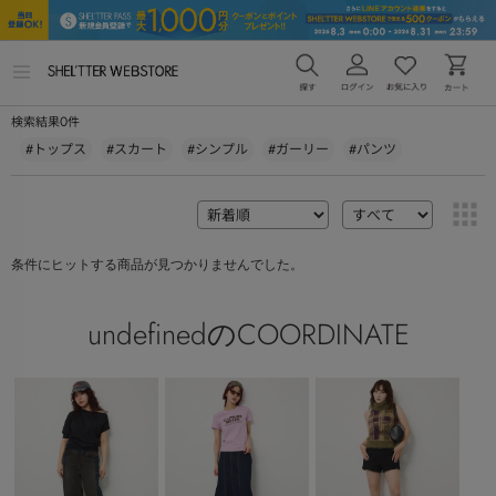
メ
ニ
ュ
0
検索結果
件
ー
を
#トップス
#スカート
#シンプル
#ガーリー
#パンツ
開
く
条件にヒットする商品が見つかりませんでした。
undefinedのCOORDINATE