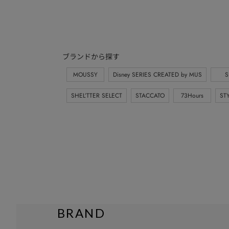
ブランドから探す
MOUSSY
Disney SERIES CREATED by MUS
S
SHEL’TTER SELECT
STACCATO
73Hours
ST
BRAND