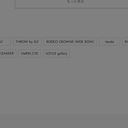
もっと見る
LY
THROW by SLY
RODEO CROWNS WIDE BOWL
rienda
R
YLEMIXER
HeRIN.CYE
LOVUS gallery