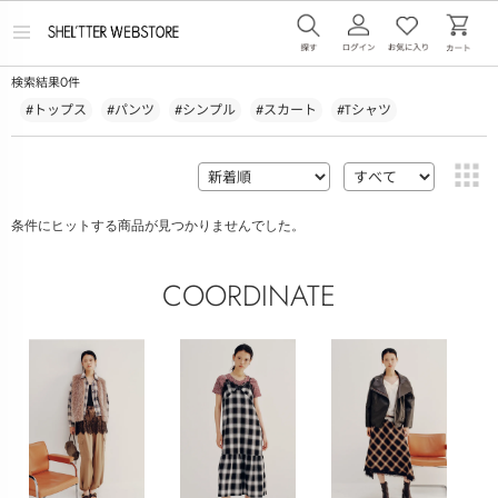
メ
ニ
ュ
0
検索結果
件
ー
を
#トップス
#パンツ
#シンプル
#スカート
#Tシャツ
開
く
条件にヒットする商品が見つかりませんでした。
COORDINATE