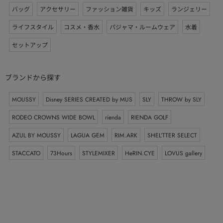
バッグ
アクセサリー
ファッション雑貨
キッズ
ランジェリー
ライフスタイル
コスメ・香水
パジャマ・ルームウェア
水着
セットアップ
ブランドから探す
MOUSSY
Disney SERIES CREATED by MUS
SLY
THROW by SLY
RODEO CROWNS WIDE BOWL
rienda
RIENDA GOLF
AZUL BY MOUSSY
LAGUA GEM
RIM.ARK
SHEL’TTER SELECT
STACCATO
73Hours
STYLEMIXER
HeRIN.CYE
LOVUS gallery