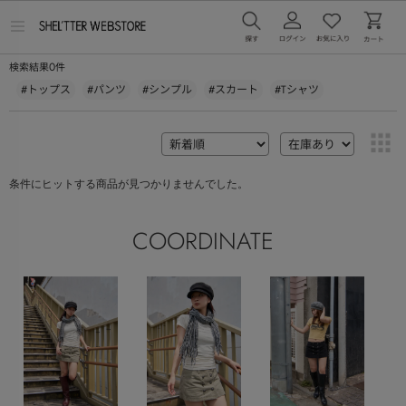
メ
ニ
ュ
0
検索結果
件
ー
を
#トップス
#パンツ
#シンプル
#スカート
#Tシャツ
開
く
条件にヒットする商品が見つかりませんでした。
COORDINATE