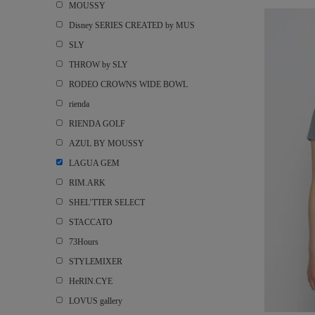
MOUSSY
Disney SERIES CREATED by MUS
SLY
THROW by SLY
RODEO CROWNS WIDE BOWL
rienda
RIENDA GOLF
AZUL BY MOUSSY
LAGUA GEM
RIM.ARK
SHEL’TTER SELECT
STACCATO
73Hours
STYLEMIXER
HeRIN.CYE
LOVUS gallery