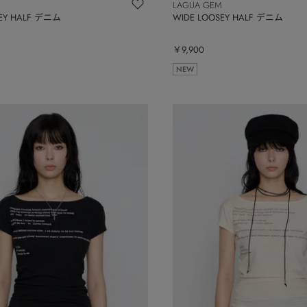
LAGUA GEM
SEY HALF デニム
WIDE LOOSEY HALF デニム
￥9,900
NEW