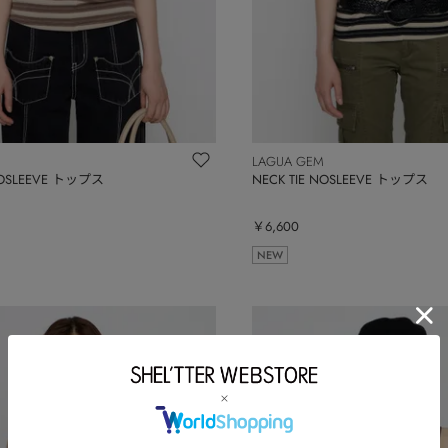
LAGUA GEM
NOSLEEVE トップス
NECK TIE NOSLEEVE トップス
￥6,600
NEW