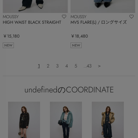
MOUSSY
MOUSSY
HIGH WAIST BLACK STRAIGHT
MVS FLARE(L) / ロングサイズ
￥15,180
￥18,480
NEW
NEW
1
2
3
4
5
...43
＞
undefinedのCOORDINATE