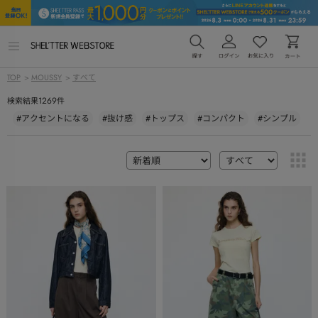
メ
ニ
ュ
TOP
>
MOUSSY
>
すべて
ー
を
1269
検索結果
件
開
く
#アクセントになる
#抜け感
#トップス
#コンパクト
#シンプル