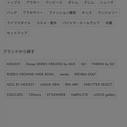
トップス
アウター
ワンピース
ボトム
デニム
シューズ
バッグ
アクセサリー
ファッション雑貨
キッズ
ランジェリー
ライフスタイル
コスメ・香水
パジャマ・ルームウェア
水着
セットアップ
ブランドから探す
MOUSSY
Disney SERIES CREATED by MUS
SLY
THROW by SLY
RODEO CROWNS WIDE BOWL
rienda
RIENDA GOLF
AZUL BY MOUSSY
LAGUA GEM
RIM.ARK
SHEL’TTER SELECT
STACCATO
73Hours
STYLEMIXER
HeRIN.CYE
LOVUS gallery