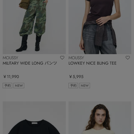
MOUSSY
MOUSSY
MILITARY WIDE LONG パンツ
LOWKEY NICE BLING TEE
￥11,990
￥5,995
予約
NEW
予約
NEW