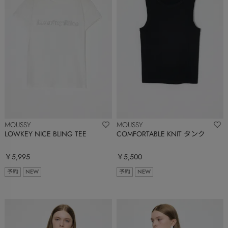
MOUSSY
MOUSSY
LOWKEY NICE BLING TEE
COMFORTABLE KNIT タンク
￥5,995
￥5,500
予約
NEW
予約
NEW