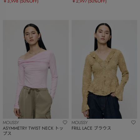
￥3,998
(50%OFF)
￥2,997
(50%OFF)
MOUSSY
MOUSSY
ASYMMETRY TWIST NECK トッ
FRILL LACE ブラウス
プス