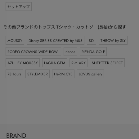
セットアップ
その他ブランドのトップス Tシャツ・カットソー(長袖)から探す
MOUSSY
Disney SERIES CREATED by MUS
SLY
THROW by SLY
RODEO CROWNS WIDE BOWL
rienda
RIENDA GOLF
AZUL BY MOUSSY
LAGUA GEM
RIM.ARK
SHEL’TTER SELECT
73Hours
STYLEMIXER
HeRIN.CYE
LOVUS gallery
BRAND