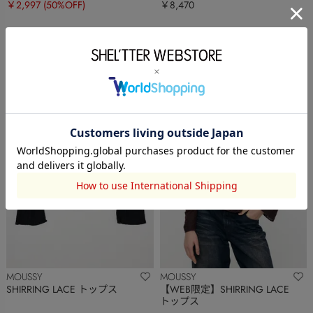
￥2,997
(50%OFF)
￥8,470
MOUSSY
MOUSSY
SHIRRING LACE トップス
【WEB限定】SHIRRING LACE
トップス