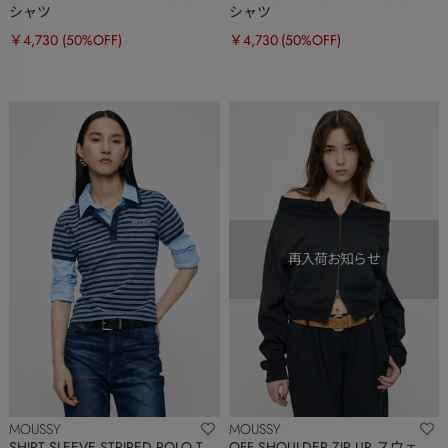
シャツ
シャツ
￥4,730
(50%OFF)
￥4,730
(50%OFF)
MOUSSY
MOUSSY
SHIRT SLEEVE STRIPED POLO T
OFF SHOULDER ZIP UP スウェ