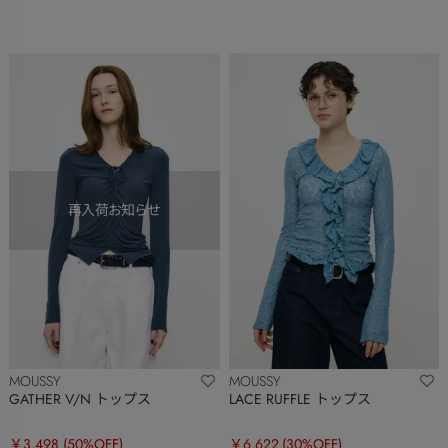
MOUSSY
MOUSSY
GATHER V/N トップス
LACE RUFFLE トップス
￥3,498
(50%OFF)
￥6,622
(30%OFF)