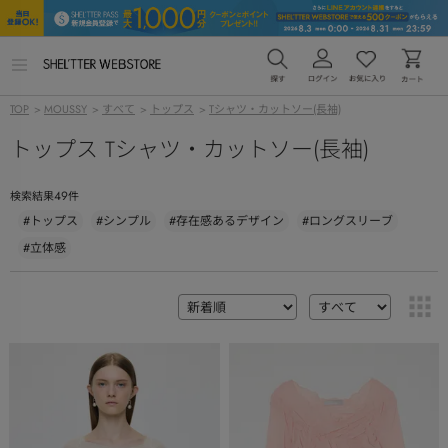
メ
ニ
ュ
TOP
>
MOUSSY
>
すべて
>
トップス
>
Tシャツ・カットソー(長袖)
ー
を
トップス Tシャツ・カットソー(長袖)
開
く
49
検索結果
件
#トップス
#シンプル
#存在感あるデザイン
#ロングスリーブ
#立体感