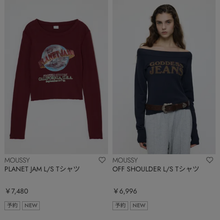
MOUSSY
MOUSSY
PLANET JAM L/S Tシャツ
OFF SHOULDER L/S Tシャツ
￥7,480
￥6,996
予約
NEW
予約
NEW