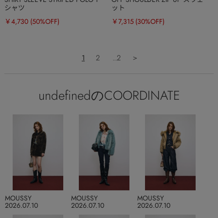
シャツ
ット
￥4,730
(50%OFF)
￥7,315
(30%OFF)
1
2
...2
＞
undefinedのCOORDINATE
MOUSSY
MOUSSY
MOUSSY
2026.07.10
2026.07.10
2026.07.10