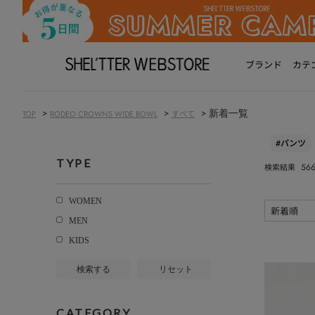
ブランド
カテ
>
>
> 新着一覧
TOP
RODEO CROWNS WIDE BOWL
すべて
#パンツ
TYPE
56
検索結果
WOMEN
MEN
KIDS
検索する
リセット
CATEGORY