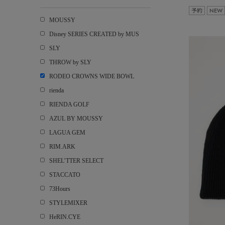
予約
NEW
MOUSSY
Disney SERIES CREATED by MUS
SLY
THROW by SLY
RODEO CROWNS WIDE BOWL
rienda
RIENDA GOLF
AZUL BY MOUSSY
LAGUA GEM
RIM.ARK
SHEL’TTER SELECT
STACCATO
73Hours
STYLEMIXER
HeRIN.CYE