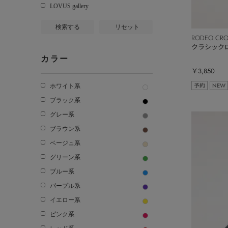
LOVUS gallery
検索する
リセット
RODEO CR
クラシック
カラー
￥3,850
予約
NEW
ホワイト系
ブラック系
グレー系
ブラウン系
ベージュ系
グリーン系
ブルー系
パープル系
イエロー系
ピンク系