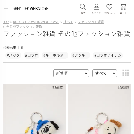
メ
ニ
ュ
TOP
>
RODEO CROWNS WIDE BOWL
>
すべて
>
ファッション雑貨
ー
>
その他ファッション雑貨
を
ファッション雑貨 その他ファッション雑貨
開
く
111
検索結果
件
#バッグ
#コラボ
#キーホルダー
#アクキー
#コラボアイテム