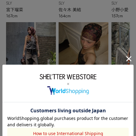
SLY
SLY
SLY
宮下瑠菜
佐々木 美結
小野小愛
167cm
164cm
157cm
SLY
本社STAFF
SLY
犬童南実
大塚れな
大津瑠菜
158cm
165cm
162cm
このアイテムを見た人がチェックしている商品