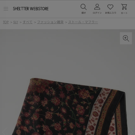
メ
ニ
ュ
TOP
>
SLY
>
すべて
>
ファッション雑貨
>
ストール・マフラー
ー
を
開
く