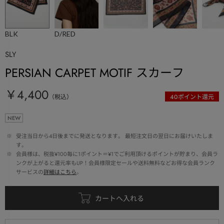
BLK
D/RED
SLY
PERSIAN CARPET MOTIF スカーフ
￥4,400
（税込）
40
ポイント還元
NEW
 ※ 
受注当日から4日後までに発送となります。 最短注文日の翌日にお届けいたしま
す。
 ※ 
会員様は、税抜¥100毎に1ポイント＝¥1でご利用頂けるポイントが貯まり、会員ラ
ンクが上がると還元率もUP！会員様限定セールや送料無料などお得な会員ランク
サービスの
詳細はこちら
。