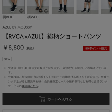
柄BLK
柄WHT
AZUL BY MOUSSY
【RVCA×AZUL】総柄ショートパンツ
￥8,800
（税込）
80
ポイント還元
NEW
 ※ 
受注当日から4日後までに発送となります。 最短注文日の翌日にお届けいたしま
す。
 ※ 
会員様は、税抜¥100毎に1ポイント＝¥1でご利用頂けるポイントが貯まり、会員ラ
ンクが上がると還元率もUP！会員様限定セールや送料無料などお得な会員ランク
サービスの
詳細はこちら
。