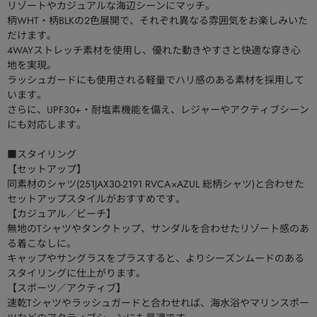
リゾートやカジュアルな海辺シーンにマッチ。
柄WHT・柄BLKの2色展開で、それぞれ異なる雰囲気をお楽しみいた
だけます。
4WAYストレッチ素材を使用し、優れた動きやすさと快適な穿き心
地を実現。
ラッシュガードにも使用される軽量でハリ感のある素材を採用して
います。
さらに、UPF30+・耐塩素機能を備え、レジャーやアクティブシーン
にも対応します。
■スタイリング
【セットアップ】
同素材のシャツ(251JAX30-2191 RVCA×AZUL 総柄シャツ)と合わせた
セットアップスタイルがおすすめです。
【カジュアル／ビーチ】
無地のTシャツやタンクトップ、サンダルを合わせたリゾート感のあ
る着こなしに。
キャップやサングラスをプラスすると、よりシーズンムードのある
スタイリングに仕上がります。
【スポーツ／アクティブ】
速乾Tシャツやラッシュガードと合わせれば、海水浴やマリンスポー