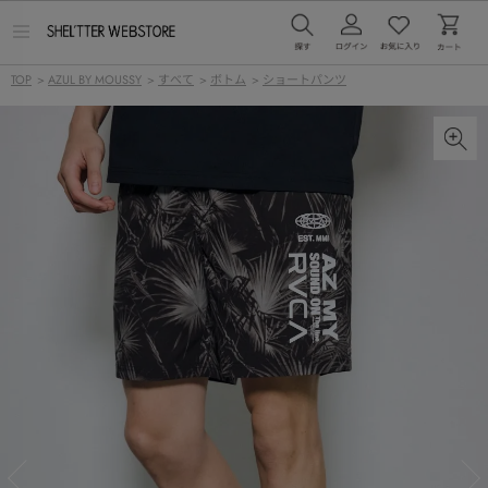
メ
ニ
ュ
TOP
>
AZUL BY MOUSSY
>
すべて
>
ボトム
>
ショートパンツ
ー
を
開
く