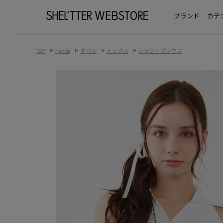
ブランド
カテ
>
>
>
>
TOP
rienda
すべて
トップス
シャツ・ブラウス