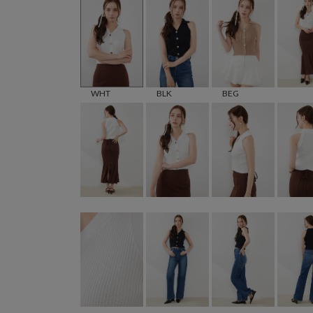
WHT
BLK
BEG