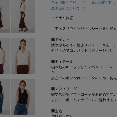
表示価格について
返品交換に関し
洗濯表記について
アイテム詳細
【アメスリラインがヘルシーさを引き立
■ポイント
清涼感ある糸に極小スパンコールをミッ
タイトめでコンパクトなイメージに仕上
■ディテール
編み地のキラッとしたスパンコールに、
た。
前立てのボタンはフェイクのため、胸元
■スタイリング
短丈なのでアウトコーデがお勧めです。
またミニボトムスやデニムに合わせてス
■生地
透け感：なし