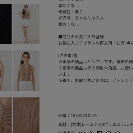
裏地：なし
伸縮性：あり
光沢感：ラメ糸ミックス
厚さ：なし
■商品のお気に入り登録
お気に入りアイテムの再入荷・在庫1点
[注意事項]
※画像の商品はサンプルです。実際の商
※画像の商品は光の照射や角度、お使い
います。
※着用、お取り扱いの際は、アテンショ
品番
110JA970-0241
(本体)レーヨン:60ポリエステル:4
素材