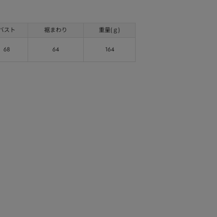
バスト
裾まわり
重量(ｇ)
68
64
164