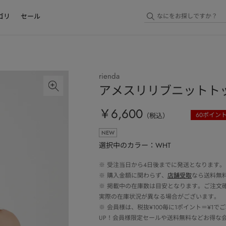
ゴリ
セール
rienda
アメスリリブニットト
￥6,600
60
ポイン
（税込）
NEW
選択中のカラー：WHT
※
受注当日から4日後までに発送となります。
※
購入金額に関わらず、
店舗受取
なら送料無
※
掲載中の在庫数は目安となります。ご注文
実際の在庫状況が異なる場合がございます。
※
会員様は、税抜¥100毎に1ポイント＝¥1
UP！会員様限定セールや送料無料などお得な